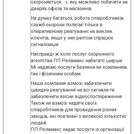
охороняється …», яку можливо побачити на
дверях офісів та магазинів.
На думку багатьох, робота співробітників
служб охорони полягає тільки в
оперативному реагуванні на виклик
клієнтів, якщо у них раптом спрацює
сигналізація.
Насправді ж коло послуг охоронного
агентства ПП Реламакс набагато ширше.
Мі надаємо послуги безпеки як компаніям,
так і фізичним особам.
Наша компания взмозі забезпечити
швидке реагування на всі сигнали та
забезпечити язісне відеоспостереження.
Також мі взмозі надати своїх
співробітників для проведення різних
заходів, які пов’язані з великою кількістю
людей.
ПП Реламакс надає послуги із організації