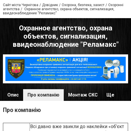
Сайт міста Чернігова
Довідник
Охорона, безпека, захист
Охоронні
агентства
Охранное агентство, охрана объектов, сигнализация,
ввидеонаблюдение "Реламакс"
Охранное агентство, охрана
объектов, сигнализация,
ввидеонаблюдение "Реламакс"
Опис
Про компанію
Монтаж СКС
Ще
Про компанію
Всі давно вже звикли до наклейки «об’єкт